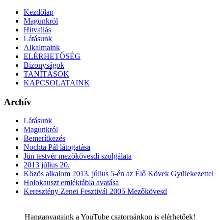
Kezdőlap
Magunkról
Hitvallás
Látásunk
Alkalmaink
ELÉRHETŐSÉG
Bizonyságok
TANÍTÁSOK
KAPCSOLATAINK
Archív
Látásunk
Magunkról
Bemerítkezés
Nochta Pál látogatása
Jün testvér mezőkövesdi szolgálata
2013 július 20.
Közös alkalom 2013. július 5-én az Élő Kövek Gyülekezettel
Holokauszt emléktábla avatása
Keresztény Zenei Fesztivál 2005 Mezőkövesd
Hanganyagaink a YouTube csatornánkon is elérhetőek!