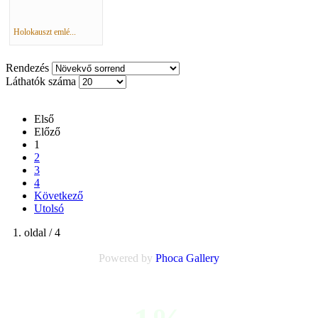
Holokauszt emlé...
Rendezés
Láthatók száma
Első
Előző
1
2
3
4
Következő
Utolsó
1. oldal / 4
Powered by
Phoca
Gallery