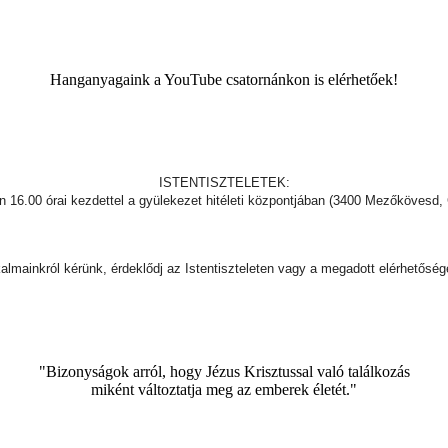
Hanganyagaink a YouTube csatornánkon is elérhetőek!
ISTENTISZTELETEK:
16.00 órai kezdettel a gyülekezet hitéleti központjában (3400 Mezőkövesd,
almainkról kérünk, érdeklődj az Istentiszteleten vagy a megadott elérhetősé
"Bizonyságok arról, hogy Jézus Krisztussal való találkozás
miként változtatja meg az emberek életét."