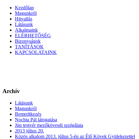
Kezdőlap
Magunkról
Hitvallás
Látásunk
Alkalmaink
ELÉRHETŐSÉG
Bizonyságok
TANÍTÁSOK
KAPCSOLATAINK
Archív
Látásunk
Magunkról
Bemerítkezés
Nochta Pál látogatása
Jün testvér mezőkövesdi szolgálata
2013 július 20.
Közös alkalom 2013. július 5-én az Élő Kövek Gyülekezettel