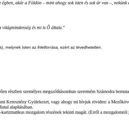
z égben, akár a Földön – mint ahogy sok isten és sok úr van –, nekünk 
a világmindenség és mi is Ő általa
.”
s), melynek Isten az ihletforrása, ezért az tévedhetetlen.
térően részben személyes megszólításomban szeretném Számodra bemuta
mi Keresztény Gyülekezet, vagy ahogy mi hívjuk röviden: a Mezőköves
iatal alapításában.
-karizmatikus mozgalom részének tekinti magát. (Erről a mozgalomról