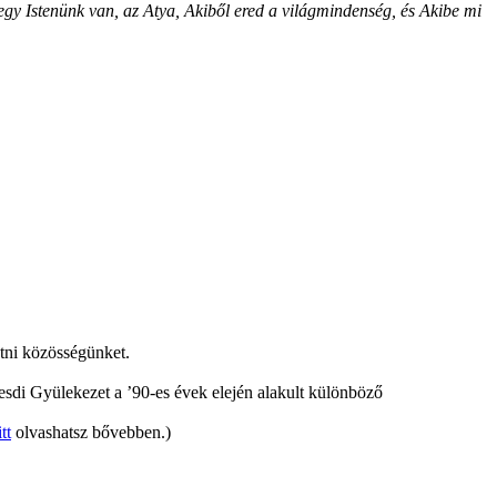
egy Istenünk van, az Atya, Akiből ered a világmindenség, és Akibe mi
tni közösségünket.
di Gyülekezet a ’90-es évek elején alakult különböző
itt
olvashatsz bővebben.)