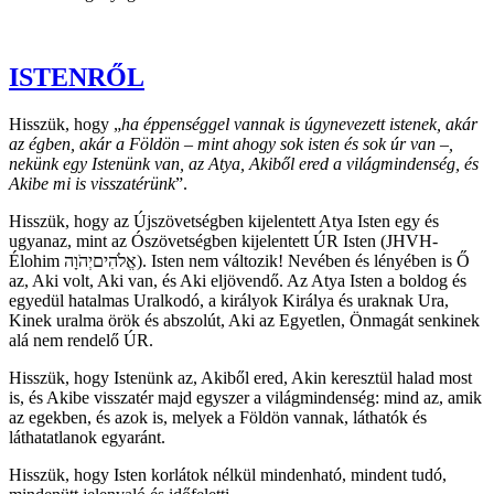
ISTENRŐL
Hisszük, hogy „
ha éppenséggel vannak is úgynevezett istenek, akár
az égben, akár a Földön – mint ahogy sok isten és sok úr van –,
nekünk egy Istenünk van, az Atya, Akiből ered a világmindenség, és
Akibe mi is visszatérünk
”.
Hisszük, hogy az Újszövetségben kijelentett Atya Isten egy és
ugyanaz, mint az Ószövetségben kijelentett ÚR Isten (JHVH-
Élohim
יְהֹוָה
אֱלֹהִים
). Isten nem változik! Nevében és lényében is Ő
az, Aki volt, Aki van, és Aki eljövendő. Az Atya Isten a boldog és
egyedül hatalmas Uralkodó, a királyok Királya és uraknak Ura,
Kinek uralma örök és abszolút, Aki az Egyetlen, Önmagát senkinek
alá nem rendelő ÚR.
Hisszük, hogy Istenünk az, Akiből ered, Akin keresztül halad most
is, és Akibe visszatér majd egyszer a világmindenség: mind az, amik
az egekben, és azok is, melyek a Földön vannak, láthatók és
láthatatlanok egyaránt.
Hisszük, hogy Isten korlátok nélkül mindenható, mindent tudó,