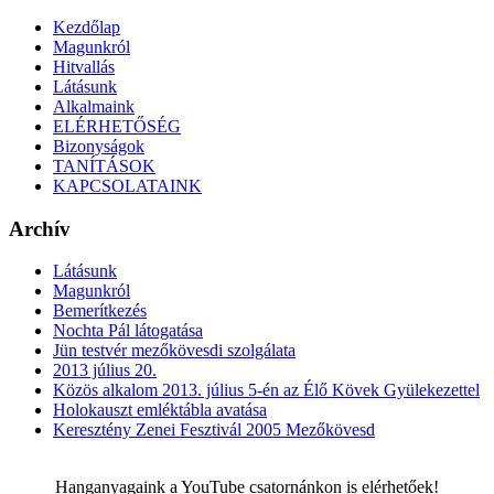
Kezdőlap
Magunkról
Hitvallás
Látásunk
Alkalmaink
ELÉRHETŐSÉG
Bizonyságok
TANÍTÁSOK
KAPCSOLATAINK
Archív
Látásunk
Magunkról
Bemerítkezés
Nochta Pál látogatása
Jün testvér mezőkövesdi szolgálata
2013 július 20.
Közös alkalom 2013. július 5-én az Élő Kövek Gyülekezettel
Holokauszt emléktábla avatása
Keresztény Zenei Fesztivál 2005 Mezőkövesd
Hanganyagaink a YouTube csatornánkon is elérhetőek!