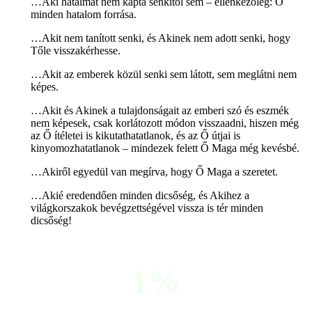
…Aki hatalmát nem kapta senkitől sem – ellenkezőleg: Ő
minden hatalom forrása.
…Akit nem tanított senki, és Akinek nem adott senki, hogy
Tőle visszakérhesse.
…Akit az emberek közül senki sem látott, sem meglátni nem
képes.
…Akit és Akinek a tulajdonságait az emberi szó és eszmék
nem képesek, csak korlátozott módon visszaadni, hiszen még
az Ő ítéletei is kikutathatatlanok, és az Ő útjai is
kinyomozhatatlanok – mindezek felett Ő Maga még kevésbé.
…Akiről egyedül van megírva, hogy Ő Maga a szeretet.
…Akié eredendően minden dicsőség, és Akihez a
világkorszakok bevégzettségével vissza is tér minden
dicsőség!
1%