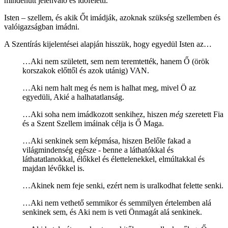
mindenütt jelenvaló és időfeletti.
Isten – szellem, és akik Őt imádják, azoknak szükség szellemben és
valóigazságban imádni.
A Szentírás kijelentései alapján hisszük, hogy egyedül Isten az…
…Aki nem született, sem nem teremtették, hanem Ő (örök
korszakok előttől és azok utánig) VAN.
…Aki nem halt meg és nem is halhat meg, mivel Ö az
egyedüli, Akié a halhatatlanság.
…Aki soha nem imádkozott senkihez, hiszen
még
szeretett Fia
és a Szent Szellem imáinak célja is Ő Maga.
…Aki senkinek sem képmása, hiszen Belőle fakad a
világmindenség egésze - benne a láthatókkal és
láthatatlanokkal, élőkkel és élettelenekkel, elmúltakkal és
majdan lévőkkel is.
…Akinek nem feje senki, ezért nem is uralkodhat felette senki.
…Aki nem vethető semmikor és semmilyen értelemben alá
senkinek sem, és Aki nem is veti Önmagát alá senkinek.